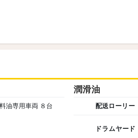
潤滑油
料油専用車両 ８台
配送ローリー
ドラムヤード