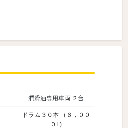
潤滑油専用車両 ２台
ドラム３０本 （６，００
０L)